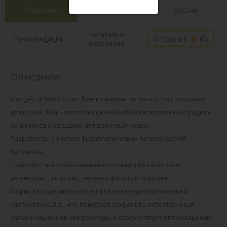
Описание
Характеристики
Состав
Наличие в
Рекомендации
Отзывы 0
(0)
магазинах
Описание
Monge Cat Bwild Grain free консервы из анчоусов с овощами
для кошек 100г - это полноценный сбалансированный рацион
из анчоуса с овощами для взрослых кошек.
Разработан с учетом физиологических потребностей
питомцев.
Содержит альтернативные источники беззлаковых
углеводов, таких как, зеленая фасоль и морковь.
Формула содержит новое поколение пребиотической
клетчатки Х.О.S., что помогает сохранить естественный
баланс кишечной микрофлоры и способствует оптимальному