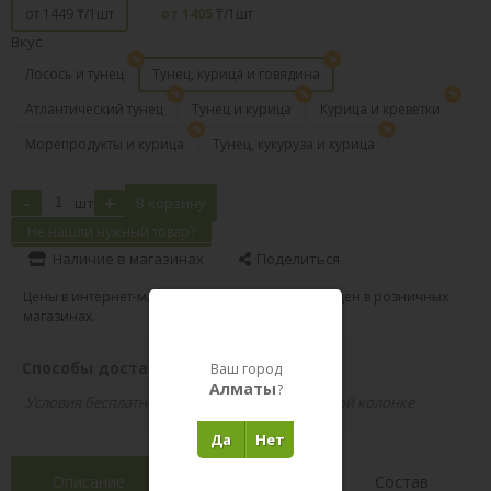
от 1449
₸/1шт
от 1405
₸/1шт
Вкус
Лосось и тунец
Тунец, курица и говядина
Атлантический тунец
Тунец и курица
Курица и креветки
Морепродукты и курица
Тунец, кукуруза и курица
-
+
шт
В корзину
Не нашли нужный товар?
Наличие в магазинах
Поделиться
Цены в интернет-магазине могут отличаться от цен в розничных
магазинах.
Способы доставки вашего заказа
Ваш город
Алматы
?
Условия бесплатной доставки указаны в правой колонке
Да
Нет
Описание
Характеристики
Состав