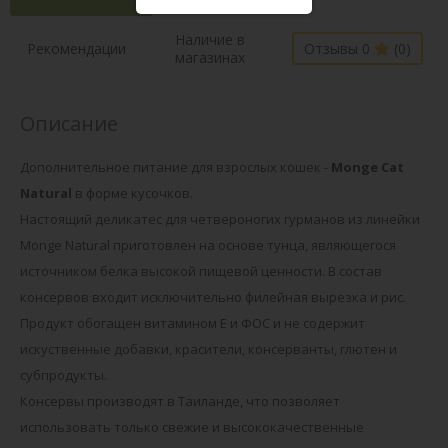
Наличие в
Рекомендации
Отзывы 0
(0)
магазинах
Описание
Дополнительное питание для взрослых кошек -
Monge Cat
Natural
в форме кусочков.
Настоящий деликатес для четвероногих гурманов из линейки
Monge Natural приготовлен на основе тунца, являющегося
источником белка высокой пищевой ценности. В состав
консервов входит исключительно филейная вырезка и рис.
Продукт обогащен витамином Е и ФОС и не содержит
искуственные добавки, красители, консерванты, глютен и
субпродукты.
Консервы производят в Таиланде, что позволяет
использовать только свежие и высококачественные