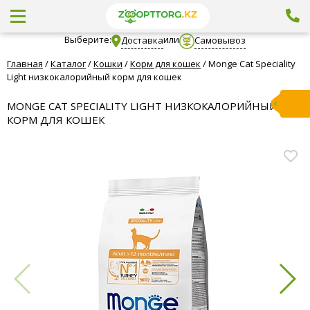
Выберите:
или
Доставка
Самовывоз
Главная
/
Каталог
/
Кошки
/
Корм для кошек
/
Monge Cat Speciality
Light низкокалорийный корм для кошек
MONGE CAT SPECIALITY LIGHT НИЗКОКАЛОРИЙНЫЙ
КОРМ ДЛЯ КОШЕК