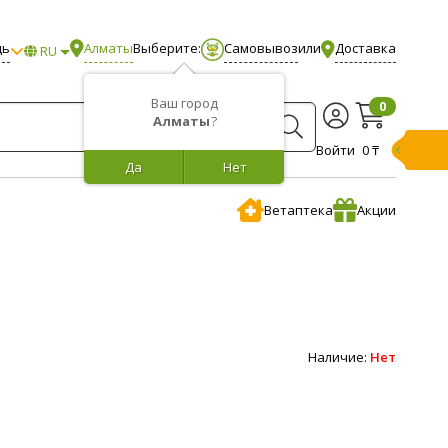
щь
Алматы
Выберите:
Самовывоз
или
Доставка
RU
Ваш город
0
Алматы
?
Войти
0 ₸
Да
Нет
Ветаптека
Акции
Наличие:
Нет