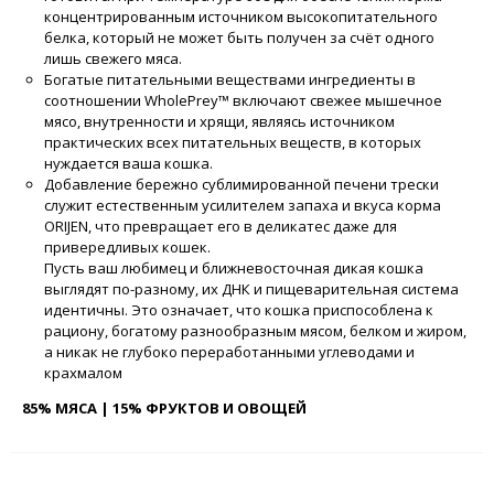
концентрированным источником высокопитательного
белка, который не может быть получен за счёт одного
лишь свежего мяса.
Богатые питательными веществами ингредиенты в
соотношении WholePrey™ включают свежее мышечное
мясо, внутренности и хрящи, являясь источником
практических всех питательных веществ, в которых
нуждается ваша кошка.
Добавление бережно сублимированной печени трески
служит естественным усилителем запаха и вкуса корма
ORIJEN, что превращает его в деликатес даже для
привередливых кошек.
Пусть ваш любимец и ближневосточная дикая кошка
выглядят по-разному, их ДНК и пищеварительная система
идентичны. Это означает, что кошка приспособлена к
рациону, богатому разнообразным мясом, белком и жиром,
а никак не глубоко переработанными углеводами и
крахмалом
85% МЯСА | 15% ФРУКТОВ И ОВОЩЕЙ