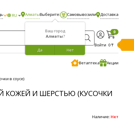
щь
Алматы
Выберите:
Самовывоз
или
Доставка
RU
Ваш город
0
Алматы
?
Войти
0 ₸
Да
Нет
Ветаптека
Акции
очки в соусе)
ОЙ КОЖЕЙ И ШЕРСТЬЮ (КУСОЧКИ
Наличие:
Нет