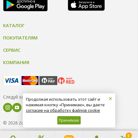
КАТАЛОГ
ПОКУПАТЕЛЯМ
СЕРВИС
КОМПАНИЯ
×
Следуй за нами
Продолжая использовать этот сайт и
нажимая кнопку «Принимаю», вы даете
согласие на обработку файлов cookie
Принимаю
© 2026
8 (800) 004-09-40
ZooOptTorg.KZ
0