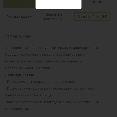
Описание
Характеристики
Состав
Наличие в
Рекомендации
Отзывы 5
(44)
магазинах
Описание
Для взрослых кошек с чувствительным пищеварением.
Хорошо усвояемые ингредиенты. Снижает риск
возникновения кожных реакций, вызываемых
непереносимостью к пище.
Преимущества:
- Поддерживает здоровое пищеварение.
- Помогает уменьшить кожные реакции, связанные с
чувствительностью к пище.
- Высокая усвояемость благодаря высококачественным
ингредиентам.