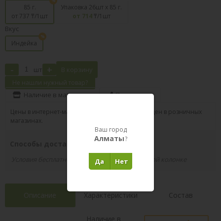
85 г.
Упаковка 26шт х 85 г.
от 737
₸/1шт
от 714
₸/1шт
Вкус
Индейка
-
+
шт
В корзину
Не нашли нужный товар?
Наличие в магазинах
Поделиться
Цены в интернет-магазине могут отличаться от цен в розничных
магазинах.
Ваш город
Алматы
?
Способы доставки вашего заказа
Условия бесплатной доставки указаны в правой колонке
Да
Нет
Описание
Характеристики
Состав
Наличие в