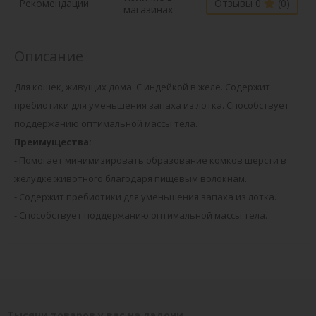
Рекомендации
Отзывы 0
(0)
магазинах
Описание
Для кошек, живущих дома. С индейкой в желе. Содержит
пребиотики для уменьшения запаха из лотка. Способствует
поддержанию оптимальной массы тела.
Преимущества:
- Помогает минимизировать образование комков шерсти в
желудке животного благодаря пищевым волокнам.
- Содержит пребиотики для уменьшения запаха из лотка.
- Способствует поддержанию оптимальной массы тела.
Тысячи товаров у вас на ладони