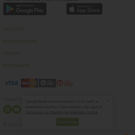
КАТАЛОГ
ПОКУПАТЕЛЯМ
СЕРВИС
КОМПАНИЯ
×
Следуй за нами
Продолжая использовать этот сайт и
нажимая кнопку «Принимаю», вы даете
согласие на обработку файлов cookie
Принимаю
© 2026
8 (800) 004-09-40
ZooOptTorg.KZ