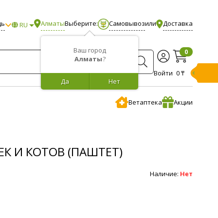
щь
Алматы
Выберите:
Самовывоз
или
Доставка
RU
Ваш город
0
Алматы
?
Войти
0 ₸
Да
Нет
Ветаптека
Акции
ЕК И КОТОВ (ПАШТЕТ)
Наличие:
Нет