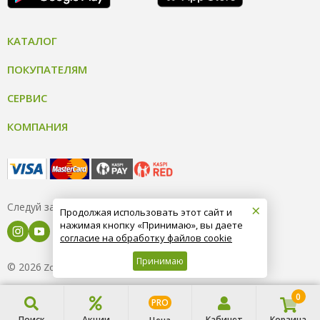
КАТАЛОГ
ПОКУПАТЕЛЯМ
СЕРВИС
КОМПАНИЯ
×
Следуй за нами
Продолжая использовать этот сайт и
нажимая кнопку «Принимаю», вы даете
согласие на обработку файлов cookie
Принимаю
© 2026
8 (800) 004-09-40
ZooOptTorg.KZ
0
PRO
Поиск
Акции
Кабинет
Корзина