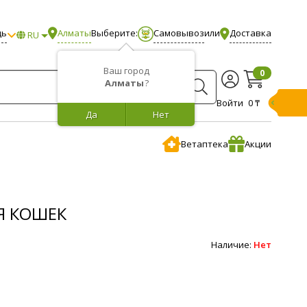
щь
Алматы
Выберите:
Самовывоз
или
Доставка
RU
Ваш город
0
Алматы
?
Войти
0 ₸
Да
Нет
Ветаптека
Акции
Я КОШЕК
Наличие:
Нет