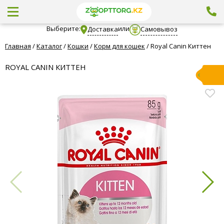
Выберите:
или
Доставка
Самовывоз
Главная
/
Каталог
/
Кошки
/
Корм для кошек
/
Royal Canin Киттен
ROYAL CANIN КИТТЕН