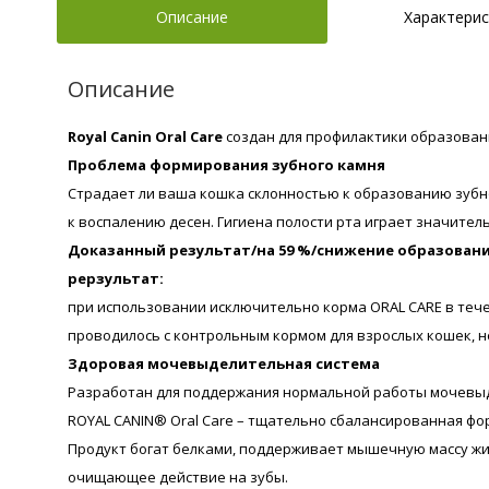
Описание
Характерис
Описание
Royal Canin Oral Care
создан для профилактики образовани
Проблема формирования зубного камня
Страдает ли ваша кошка склонностью к образованию зубно
к воспалению десен. Гигиена полости рта играет значите
Доказанный результат/на 59 %/снижение образован
рерзультат:
при использовании исключительно корма ORAL CARE в течен
проводилось с контрольным кормом для взрослых кошек, н
Здоровая мочевыделительная система
Разработан для поддержания нормальной работы мочевыд
ROYAL CANIN® Oral Care – тщательно сбалансированная фо
Продукт богат белками, поддерживает мышечную массу жив
очищающее действие на зубы.