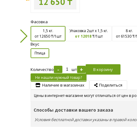
12 650 ₸
Фасовка
1,5 кг.
Упаковка 2шт х 1,5 кг.
8 кг.
от 12650
₸/1шт
от 12018
₸/1шт
от 61530
₸/
Вкус
Птица
-
+
Количество
шт
В корзину
Не нашли нужный товар?
Наличие в магазинах
Поделиться
Цены в интернет-магазине могут отличаться от цен в р
Способы доставки вашего заказа
Условия бесплатной доставки указаны в правой коло