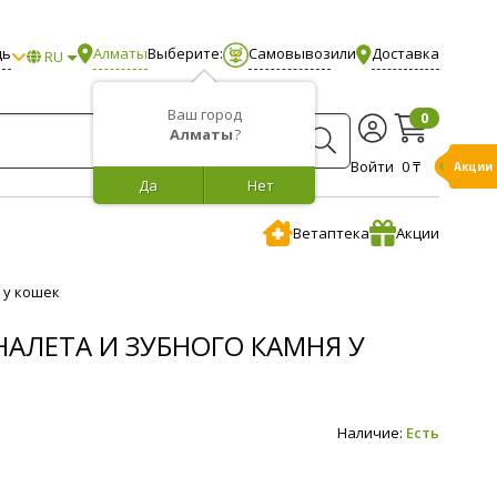
щь
Алматы
Выберите:
Самовывоз
или
Доставка
RU
Ваш город
0
Алматы
?
Войти
0 ₸
Акции
Да
Нет
Ветаптека
Акции
 у кошек
НАЛЕТА И ЗУБНОГО КАМНЯ У
Наличие:
Есть