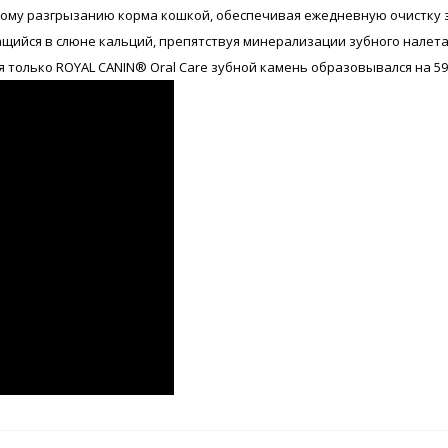
ому разгрызанию корма кошкой, обеспечивая ежедневную очистку зу
щийся в слюне кальций, препятствуя минерализации зубного налета
я только ROYAL CANIN® Oral Care зубной камень образовывался на 5