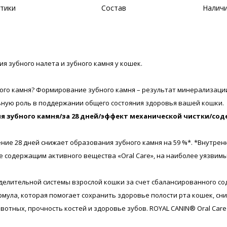
тики
Состав
Наличи
я зубного налета и зубного камня у кошек.
го камня? Формирование зубного камня – результат минерализации 
льную роль в поддержании общего состояния здоровья вашей кошки.
ия зубного камня/за 28 дней/эффект механической чистки/с
ие 28 дней снижает образования зубного камня на 59 %*. *Внутренне
е содержащим активного вещества «Oral Care», на наиболее уязвимы
елительной системы взрослой кошки за счет сбалансированного со
рмула, которая помогает сохранить здоровье полости рта кошек, сн
отных, прочность костей и здоровье зубов. ROYAL CANIN® Oral Care