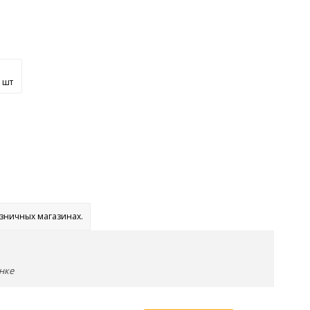
1шт
озничных магазинах.
нке