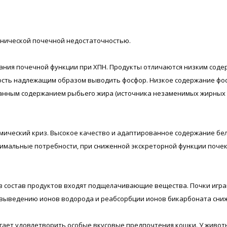
онической почечной недостаточностью.
ния почечной функции при ХПН. Продукты отличаются низким соде
ность надлежащим образом выводить фосфор. Низкое содержание фо
анным содержанием рыбьего жира (источника незаменимых жирных к
ический криз. Высокое качество и адаптированное содержание бел
мальные потребности, при сниженной экскреторной функции почек
 в состав продуктов входят подщелачивающие вещества. Почки иг
 выведению ионов водорода и реабсорбции ионов бикарбоната сниже
ет удовлетворить особые вкусовые предпочтения кошки. У животн