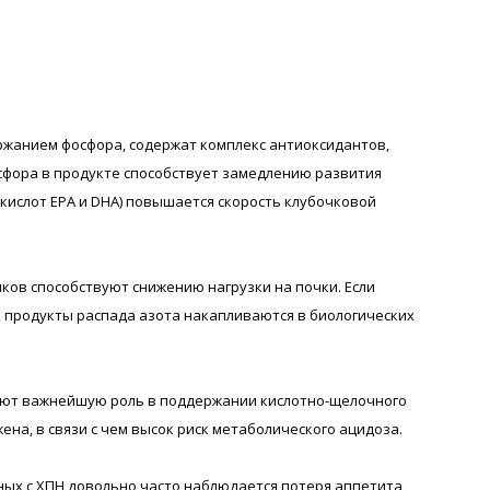
ржанием фосфора, содержат комплекс антиоксидантов,
сфора в продукте способствует замедлению развития
ислот ЕРА и DHA) повышается скорость клубочковой
ков способствуют снижению нагрузки на почки. Если
 продукты распада азота накапливаются в биологических
рают важнейшую роль в поддержании кислотно-щелочного
на, в связи с чем высок риск метаболического ацидоза.
ых с ХПН довольно часто наблюдается потеря аппетита,