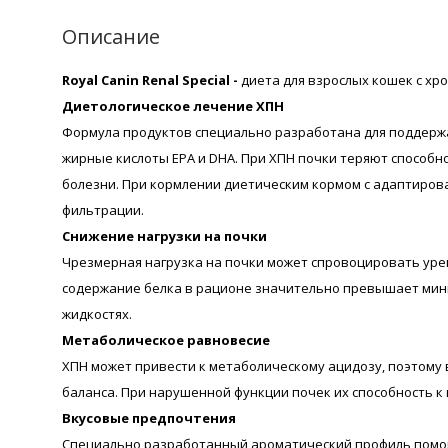
Описание
Royal Canin Renal Special -
диета для взрослых кошек с хр
Диетологическое лечение ХПН
Формула продуктов специально разработана для поддержа
жирные кислоты ЕРА и DHA. При ХПН почки теряют способ
болезни. При кормлении диетическим кормом с адаптиров
фильтрации.
Снижение нагрузки на почки
Чрезмерная нагрузка на почки может спровоцировать урем
содержание белка в рационе значительно превышает мини
жидкостях.
Метаболическое равновесие
ХПН может привести к метаболическому ацидозу, поэтому
баланса. При нарушенной функции почек их способность к
Вкусовые предпочтения
Специально разработанный ароматический профиль помога