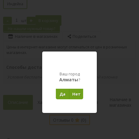
Индейка
-
+
шт
В корзину
Не нашли нужный товар?
Наличие в магазинах
Поделиться
Цены в интернет-магазине могут отличаться от цен в розничных
магазинах.
Способы доставки вашего заказа
Ваш город
Условия бесплатной доставки указаны в правой колонке
Алматы
?
Да
Нет
Наличие в
Описание
Характеристики
Состав
магазинах
Отзывы 0
(0)