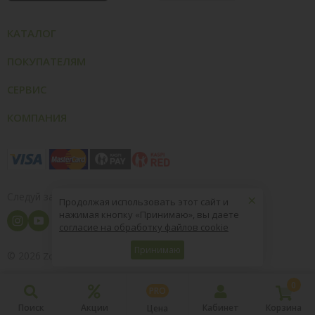
КАТАЛОГ
ПОКУПАТЕЛЯМ
СЕРВИС
КОМПАНИЯ
×
Следуй за нами
Продолжая использовать этот сайт и
нажимая кнопку «Принимаю», вы даете
согласие на обработку файлов cookie
Принимаю
© 2026
8 (800) 004-09-40
ZooOptTorg.KZ
0
PRO
Поиск
Акции
Кабинет
Корзина
Цена