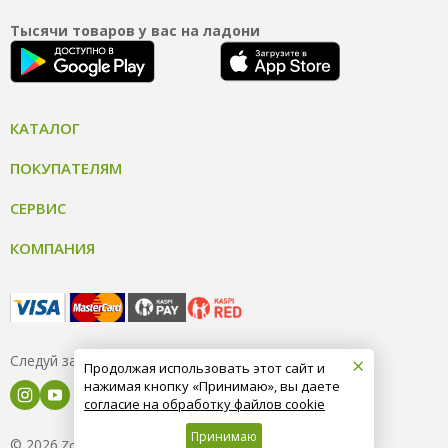
Тысячи товаров у вас на ладони
КАТАЛОГ
ПОКУПАТЕЛЯМ
СЕРВИС
КОМПАНИЯ
×
Следуй за нами
Продолжая использовать этот сайт и
нажимая кнопку «Принимаю», вы даете
согласие на обработку файлов cookie
Принимаю
© 2026
8 (800) 004-09-40
ZooOptTorg.KZ