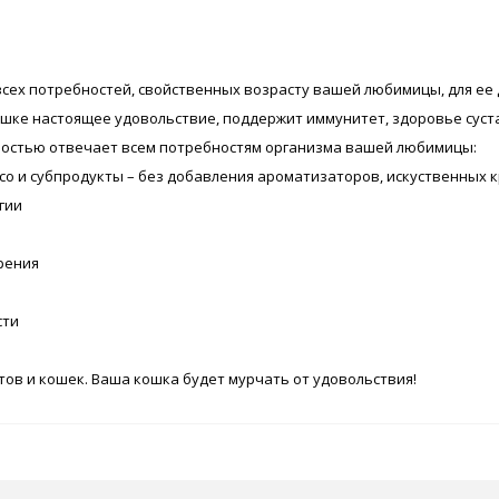
сех потребностей, свойственных возрасту вашей любимицы, для ее
кошке настоящее удовольствие, поддержит иммунитет, здоровье сус
ностью отвечает всем потребностям организма вашей любимицы:
о и субпродукты – без добавления ароматизаторов, искуственных к
гии
рения
сти
тов и кошек. Ваша кошка будет мурчать от удовольствия!