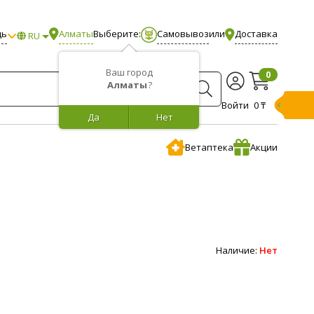
щь
Алматы
Выберите:
Самовывоз
или
Доставка
RU
Ваш город
0
Алматы
?
Войти
0 ₸
Да
Нет
Ветаптека
Акции
Наличие:
Нет