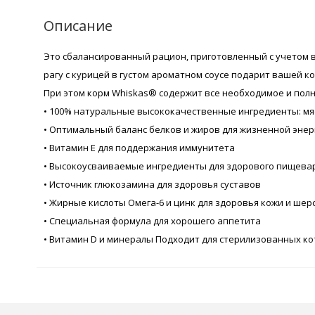
Описание
Это сбалансированный рацион, приготовленный с учетом в
рагу с курицей в густом ароматном соусе подарит вашей 
При этом корм Whiskas® содержит все необходимое и пол
• 100% натуральные высококачественные ингредиенты: мяс
• Оптимальный баланс белков и жиров для жизненной энер
• Витамин Е для поддержания иммунитета
• Высокоусваиваемые ингредиенты для здорового пищева
• Источник глюкозамина для здоровья суставов
• Жирные кислоты Омега-6 и цинк для здоровья кожи и шер
• Специальная формула для хорошего аппетита
• Витамин D и минералы Подходит для стерилизованных ко