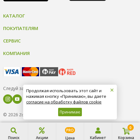
КАТАЛОГ
ПОКУПАТЕЛЯМ
СЕРВИС
КОМПАНИЯ
×
Следуй за нами
Продолжая использовать этот сайт и
нажимая кнопку «Принимаю», вы даете
согласие на обработку файлов cookie
Принимаю
© 2026
8 (800) 004-09-40
ZooOptTorg.KZ
0
PRO
Поиск
Акции
Кабинет
Корзина
Цена