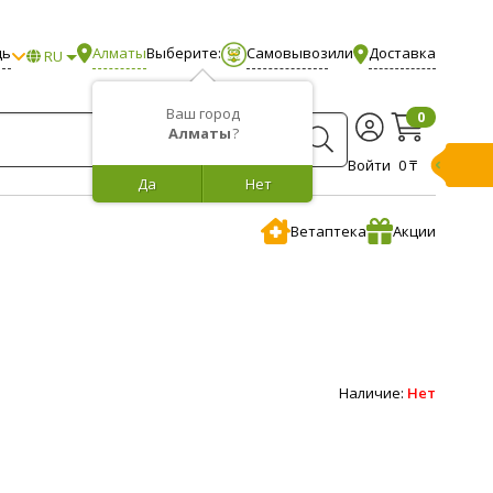
щь
Алматы
Выберите:
Самовывоз
или
Доставка
RU
Ваш город
0
Алматы
?
Войти
0 ₸
Да
Нет
Ветаптека
Акции
Наличие:
Нет