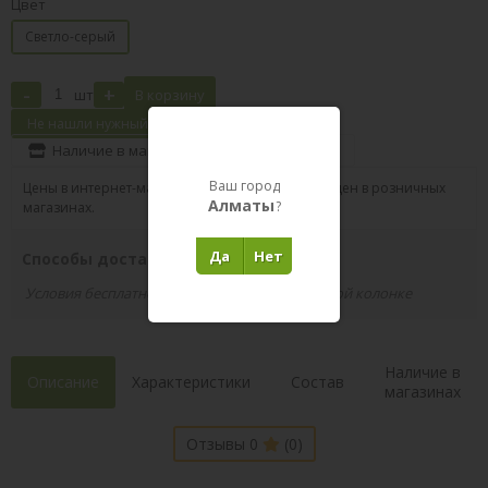
Цвет
Светло-серый
-
+
шт
В корзину
Не нашли нужный товар?
Наличие в магазинах
Поделиться
Ваш город
Цены в интернет-магазине могут отличаться от цен в розничных
Алматы
?
магазинах.
Да
Нет
Способы доставки вашего заказа
Условия бесплатной доставки указаны в правой колонке
Наличие в
Описание
Характеристики
Состав
магазинах
Отзывы 0
(0)