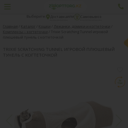
Выберите:
или
Доставка
Самовывоз
Главная
/
Каталог
/
Кошки
/
Лежанки, домики и когтеточки
/
Комплексы – когтеточки
/
Trixie Scratching Tunnel игровой
плюшевый тунель с когтеточкой
TRIXIE SCRATCHING TUNNEL ИГРОВОЙ ПЛЮШЕВЫЙ
ТУНЕЛЬ С КОГТЕТОЧКОЙ