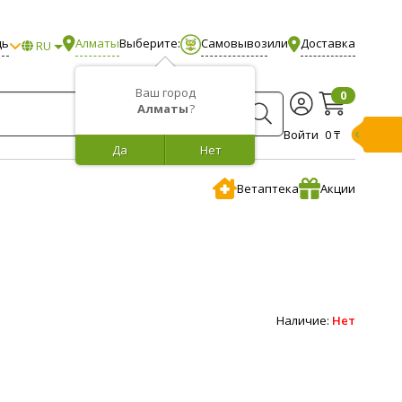
щь
Алматы
Выберите:
Самовывоз
или
Доставка
RU
Ваш город
0
Алматы
?
Войти
0 ₸
Да
Нет
Ветаптека
Акции
Наличие:
Нет