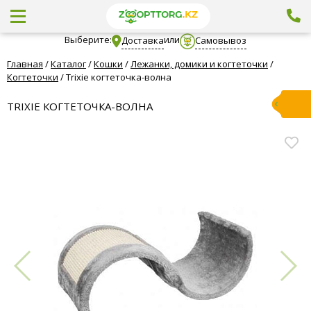
Выберите:
или
Доставка
Самовывоз
Главная
/
Каталог
/
Кошки
/
Лежанки, домики и когтеточки
/
Когтеточки
/
Trixie когтеточка-волна
TRIXIE КОГТЕТОЧКА-ВОЛНА