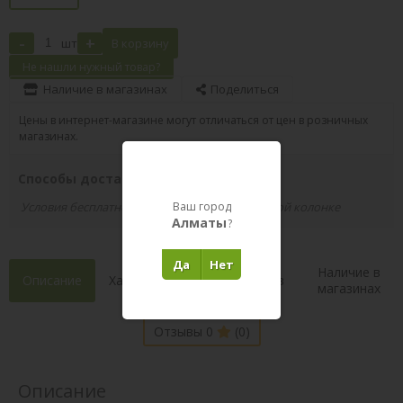
-
+
шт
В корзину
Не нашли нужный товар?
Наличие в магазинах
Поделиться
Цены в интернет-магазине могут отличаться от цен в розничных
магазинах.
Способы доставки вашего заказа
Условия бесплатной доставки указаны в правой колонке
Ваш город
Алматы
?
Да
Нет
Наличие в
Описание
Характеристики
Состав
магазинах
Отзывы 0
(0)
Описание