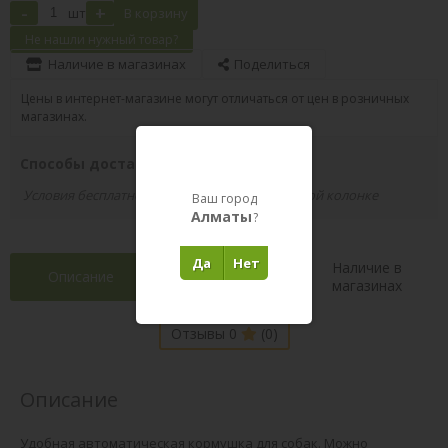
-
+
шт
В корзину
Не нашли нужный товар?
Наличие в магазинах
Поделиться
Цены в интернет-магазине могут отличаться от цен в розничных
магазинах.
Способы доставки вашего заказа
Условия бесплатной доставки указаны в правой колонке
Ваш город
Алматы
?
Да
Нет
Наличие в
Описание
Характеристики
магазинах
Отзывы 0
(0)
Описание
Удобная автоматическая кормушка для собак. Можно