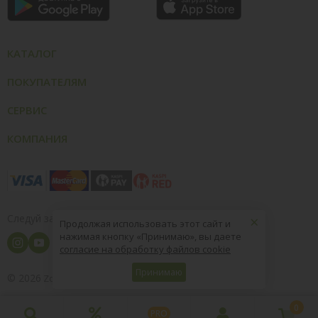
КАТАЛОГ
ПОКУПАТЕЛЯМ
СЕРВИС
КОМПАНИЯ
×
Следуй за нами
Продолжая использовать этот сайт и
нажимая кнопку «Принимаю», вы даете
согласие на обработку файлов cookie
Принимаю
© 2026
8 (800) 004-09-40
ZooOptTorg.KZ
0
PRO