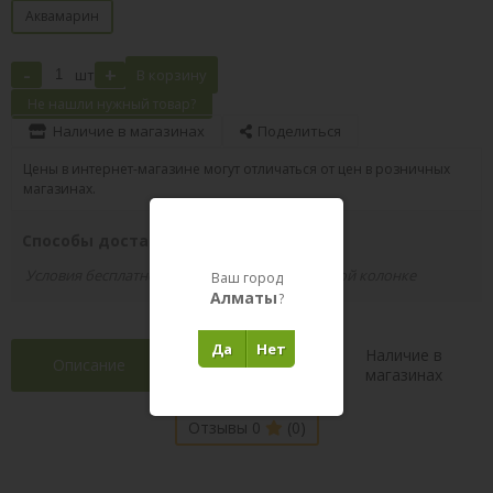
Аквамарин
-
+
шт
В корзину
Не нашли нужный товар?
Наличие в магазинах
Поделиться
Цены в интернет-магазине могут отличаться от цен в розничных
магазинах.
Способы доставки вашего заказа
Условия бесплатной доставки указаны в правой колонке
Ваш город
Алматы
?
Да
Нет
Наличие в
Описание
Характеристики
магазинах
Отзывы 0
(0)