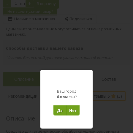
-
+
шт
В корзину
Не нашли нужный товар?
Наличие в магазинах
Поделиться
Цены в интернет-магазине могут отличаться от цен в розничных
магазинах.
Способы доставки вашего заказа
Условия бесплатной доставки указаны в правой колонке
Описание
Характеристики
Состав
Ваш город
Наличие в
Рекомендации
Отзывы 5
(3)
Алматы
?
магазинах
Да
Нет
Описание
Средство для гигиенической обработки ушной раковины и