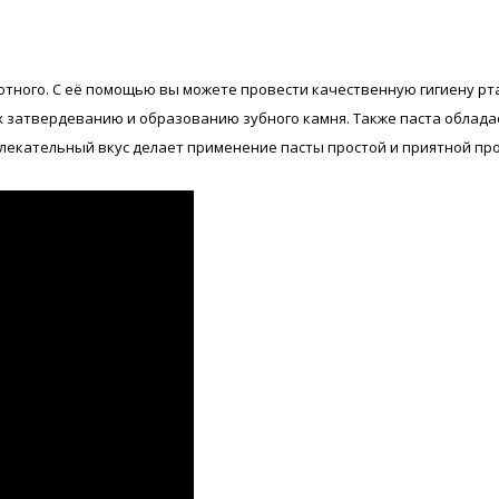
вотного. С её помощью вы можете провести качественную гигиену рт
их затвердеванию и образованию зубного камня. Также паста облад
влекательный вкус делает применение пасты простой и приятной пр