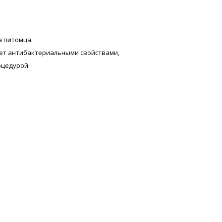
а питомца.
ает антибактериальными свойствами,
оцедурой.