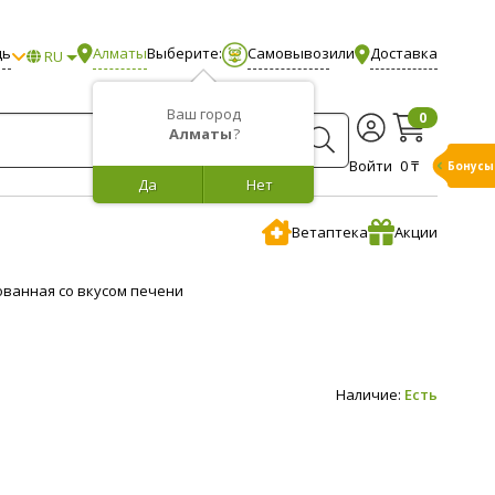
щь
Алматы
Выберите:
Самовывоз
или
Доставка
RU
Ваш город
0
Алматы
?
Войти
0 ₸
Бонусы
Да
Нет
Ветаптека
Акции
ованная со вкусом печени
Наличие:
Есть