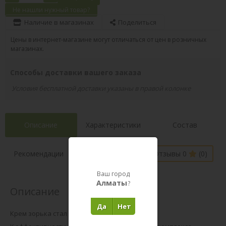
Не нашли нужный товар?
Наличие в магазинах
Поделиться
Цены в интернет-магазине могут отличаться от цен в розничных
магазинах.
Способы доставки вашего заказа
Условия бесплатной доставки указаны в правой колонке
Описание
Характеристики
Состав
Наличие в
Рекомендации
Отзывы 0
(0)
магазинах
Ваш город
Алматы
?
Описание
Да
Нет
Крем зорька стал еще лучше!