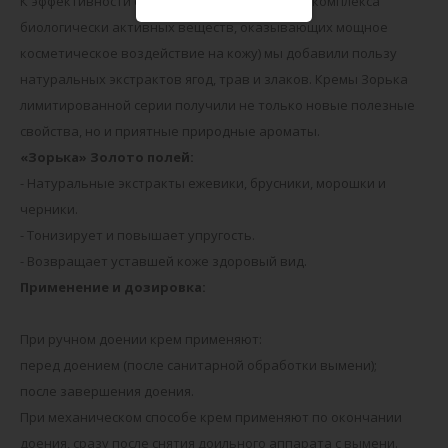
К эффективности флорализина (уникального комплекса
биологически активных веществ, оказывающих мощное
косметическое воздействие на кожу) мы добавили пользу
натуральных экстрактов ягод, трав и злаков. Кремы Зорька
лимитированной серии получили не только новые полезные
свойства, но и приятные природные ароматы.
«Зорька» Золото полей:
- Натуральные экстракты ежевики, брусники, морошки и
черники.
- Тонизирует и повышает упругость.
- Возвращает уставшей коже здоровый вид.
Применение и дозировка:
При ручном доении крем применяют:
перед доением (после санитарной обработки вымени);
после завершения доения.
При механическом способе крем применяют по окончании
доения, сразу после снятия доильного аппарата с вымени.