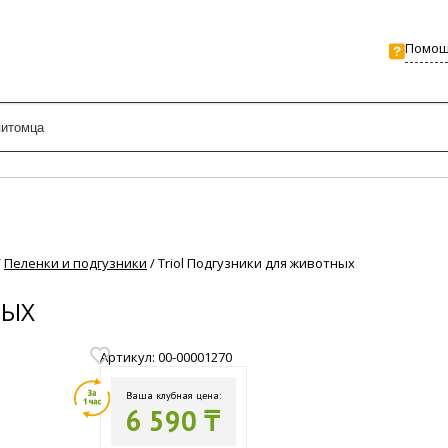
Помо
/
Пеленки и подгузники
/
Triol Подгузники для животных
НЫХ
Артикул: 00-00001270
Ваша клубная цена:
6 590 ₸