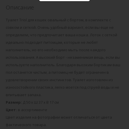
Описание
Туалет Triol для кошек овальный с бортом, в комплекте с
совком и сеткой. Очень удобный вариант, если вы еще не
определили, что предпочитает ваша кошка. Лоток с сеткой
идеально подходит питомцам, которые не любят
наполнитель, но его необходимо мыть после каждого
использования. А высокий борт - незаменимая вещь, если вы
используете наполнитель. Благодаря высоким бортикам ваш
пол останется чистым, а питомец не будет ограничен в
удовлетворении своих инстинктов. Туалет изготовлен из
износостойкого пластика, легко моется под струей воды и не
впитывает запаха.
Размер:
Д 50 х Ш 37 х В 17 см
Цвет:
в ассортименте
Цвет изделия на фотографии может отличаться от цвета
фактического товара.