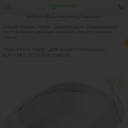
Выберите:
или
Доставка
Самовывоз
Главная
/
Каталог
/
Кошки
/
Туалеты и лотки
/
Туалеты и лотки
/
Triol Р541А туалет для кошек овальный с бортом (с сеткой и
совком)
TRIOL Р541А ТУАЛЕТ ДЛЯ КОШЕК ОВАЛЬНЫЙ С
БОРТОМ (С СЕТКОЙ И СОВКОМ)