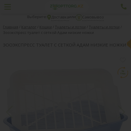
Выберите:
или
Доставка
Самовывоз
Главная
/
Каталог
/
Кошки
/
Туалеты и лотки
/
Туалеты и лотки
/
Зооэкспресс туалет с сеткой Адам низкие ножки
ЗООЭКСПРЕСС ТУАЛЕТ С СЕТКОЙ АДАМ НИЗКИЕ НОЖКИ