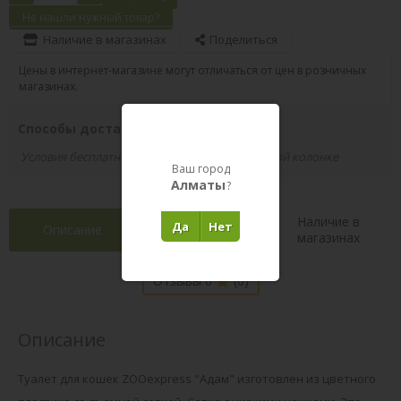
Не нашли нужный товар?
Наличие в магазинах
Поделиться
Цены в интернет-магазине могут отличаться от цен в розничных
магазинах.
Способы доставки вашего заказа
Условия бесплатной доставки указаны в правой колонке
Ваш город
Алматы
?
Наличие в
Да
Нет
Описание
Характеристики
магазинах
Отзывы 0
(0)
Описание
Туалет для кошек ZOOexpress "Адам" изготовлен из цветного