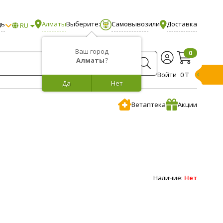
щь
Алматы
Выберите:
Самовывоз
или
Доставка
RU
Ваш город
0
Алматы
?
Войти
0 ₸
Да
Нет
Ветаптека
Акции
Наличие:
Нет