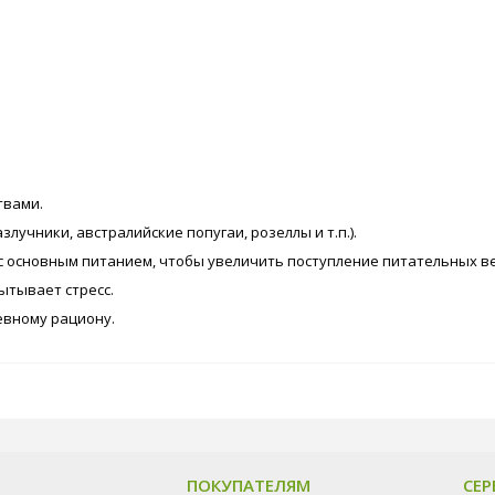
твами.
учники, австралийские попугаи, розеллы и т.п.).
 основным питанием, чтобы увеличить поступление питательных ве
ытывает стресс.
евному рациону.
ПОКУПАТЕЛЯМ
СЕР