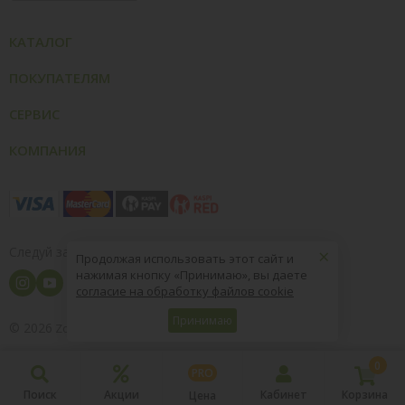
КАТАЛОГ
ПОКУПАТЕЛЯМ
СЕРВИС
КОМПАНИЯ
×
Следуй за нами
Продолжая использовать этот сайт и
нажимая кнопку «Принимаю», вы даете
согласие на обработку файлов cookie
Принимаю
© 2026
8 (800) 004-09-40
ZooOptTorg.KZ
0
PRO
Поиск
Акции
Кабинет
Корзина
Цена