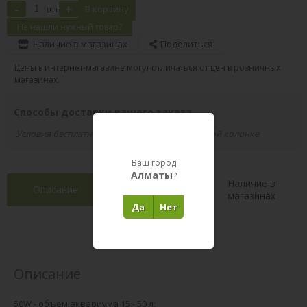
-
+
шт
В корзину
Не нашли нужный товар?
Наличие в магазинах
Поделиться
Цены в интернет-магазине могут отличаться от цен в розничных
магазинах.
Способы доставки вашего заказа
Условия бесплатной доставки указаны в правой колонке
Ваш город
Алматы
?
Наличие в
Описание
Характеристики
магазинах
Да
Нет
Отзывы 0
(0)
Описание
50W - объем аквариума 15 - 50 л;