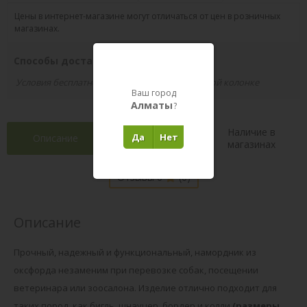
Цены в интернет-магазине могут отличаться от цен в розничных
магазинах.
Способы доставки вашего заказа
Условия бесплатной доставки указаны в правой колонке
Ваш город
Алматы
?
Наличие в
Да
Нет
Описание
Характеристики
магазинах
Отзывы 0
(0)
Описание
Прочный, надежный и функциональный, намордник из
оксфорда незаменим при перевозке собак, посещении
ветеринара или зоосалона. Изделие отлично подходит для
таких пород, как бигль, шнауцер, бордер и колли
(размеры