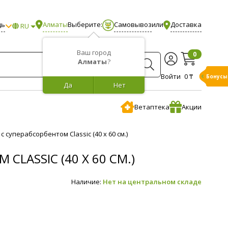
щь
Алматы
Выберите:
Самовывоз
или
Доставка
RU
Ваш город
0
Алматы
?
Войти
0 ₸
Бонусы
Да
Нет
Ветаптека
Акции
уперабсорбентом Classic (40 х 60 см.)
ASSIC (40 Х 60 СМ.)
Наличие:
Нет на центральном складе