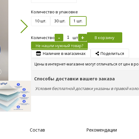
Количество в упаковке
10 шт.
30 шт.
1 шт.
-
+
Количество
шт
В корзину
Не нашли нужный товар?
Наличие в магазинах
Поделиться
Цены в интернет-магазине могут отличаться от цен в р
Способы доставки вашего заказа
Условия бесплатной доставки указаны в правой коло
Состав
Рекомендации