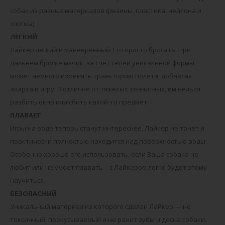
собак из разных материалов (резины, пластика, нейлона и
хлопка).
ЛЕГКИЙ
Лайкер лёгкий и манёвренный. Его просто бросать. При
дальнем броске мячик, за счёт своей уникальной формы,
может немного изменять траекторию полёта, добавляя
азарта в игру. В отличие от тяжёлых теннисных, им нельзя
разбить окно или сбить какой-то предмет.
ПЛАВАЕТ
Игры на воде теперь станут интереснее. Лайкер не тонет и
практически полностью находится над поверхностью воды.
Особенно хорошо его использовать, если Ваша собака не
любит или не умеет плавать – с Лайкером легко будет этому
научиться.
БЕЗОПАСНЫЙ
Уникальный материал из которого сделан Лайкер — не
токсичный, прокусываемый и не ранит зубы и дёсна собаки.