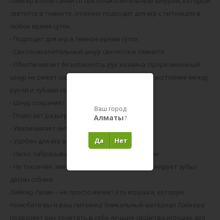
Лайкер в сочетании со светонакопительным шнуром, который
светится в темноте, отлично подходит для игр с питомцем в
любое время суток.
- Подходит для игр в темное время суток
- Светонакопительный шнур светится в темноте
- Обеспечивает безопасность рук хозяина: прорезиненный
шнур не режет ладонь, создает безопасное расстояние между
рукой и зубами собаки
- Шнур сохраняет свечение до 60 минут
Ваш город
- Помогает разыграть собаку
Алматы
?
- Увеличивает интенсивность тренировки
Да
Нет
- Удобен для игр в перетягивание
- Легко забрасывается на большое расстояние
- Не токсичен, мягко прокусывается и не травмирует зубы/
дёсны собаки
Лайкер Люми – не просто мячик! Это игрушка, которую
полюбите вы и ваш питомец! Уникальный материал Лайкера
позволяет ему сочетать в себе лучшие свойства игрушек для