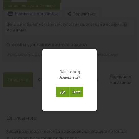
Не нашли нужный товар?
Наличие в магазинах
Поделиться
Цены в интернет-магазине могут отличаться от цен в розничных
магазинах.
Способы доставки вашего заказа
Условия бесплатной доставки указаны в правой колонке
Ваш город
Наличие в
Алматы
?
Описание
Характеристики
Состав
магазинах
Да
Нет
Отзывы 0
(0)
Описание
Яркая резиновая косточка на веревке для Вашего питомца.
Подходит для собак любых пород.