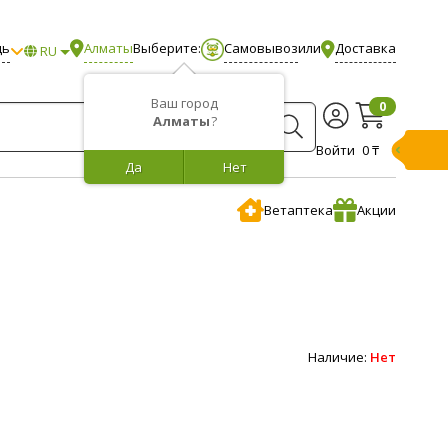
щь
Алматы
Выберите:
Самовывоз
или
Доставка
RU
Ваш город
0
Алматы
?
Войти
0 ₸
Да
Нет
Ветаптека
Акции
Наличие:
Нет