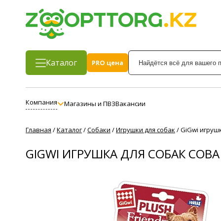
Каталог
PRO цена
Компания
Магазины и ПВЗ
Вакансии
Главная
/
Каталог
/
Собаки
/
Игрушки для собак
/
GiGwi игруш
GIGWI ИГРУШКА ДЛЯ СОБАК СОВ