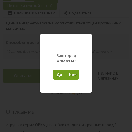
Не нашли нужный товар?
Наличие в магазинах
Поделиться
Цены в интернет-магазине могут отличаться от цен в розничных
магазинах.
Способы доставки вашего заказа
Условия бесплатной доставки указаны в правой колонке
Ваш город
Алматы
?
Наличие в
Да
Нет
Описание
Характеристики
магазинах
Отзывы 5
(1)
Описание
Игрушка серии ОРКА для собак средних и крупных пород 3