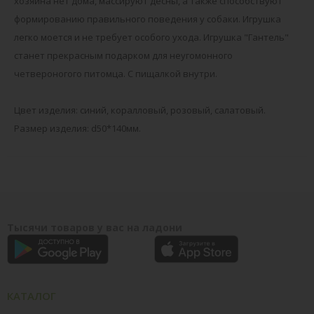
хозяина нет дома, массируют десны, а также способствуют
формированию правильного поведения у собаки. Игрушка
легко моется и не требует особого ухода. Игрушка "Гантель"
станет прекрасным подарком для неугомонного
четвероногого питомца. С пищалкой внутри.
Цвет изделия: синий, коралловый, розовый, салатовый.
Размер изделия: d50*140мм.
Тысячи товаров у вас на ладони
КАТАЛОГ