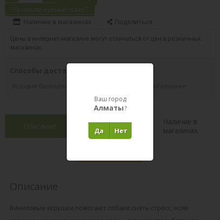
Не нашли нужный товар?
Наличие в магазинах
Поделиться
Цены в интернет-магазине могут отличаться от цен в розничных
магазинах.
Способы доставки вашего заказа
Условия бесплатной доставки указаны в правой колонке
Ваш город
Алматы
?
Наличие в
Описание
Характеристики
магазинах
Да
Нет
Отзывы 0
(0)
Описание
Виниловые игрушки помогают собаке снять стресс, если