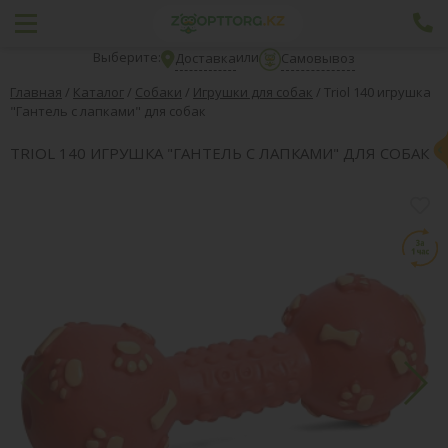
Выберите:
или
Доставка
Самовывоз
Главная
/
Каталог
/
Собаки
/
Игрушки для собак
/
Triol 140 игрушка
"Гантель с лапками" для собак
TRIOL 140 ИГРУШКА "ГАНТЕЛЬ С ЛАПКАМИ" ДЛЯ СОБАК