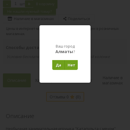
-
+
шт
В корзину
Не нашли нужный товар?
Наличие в магазинах
Поделиться
Цены в интернет-магазине могут отличаться от цен в розничных
магазинах.
Ваш город
Способы доставки вашего заказа
Алматы
?
Условия бесплатной доставки указаны в правой колонке
Да
Нет
Наличие в
Описание
Характеристики
Состав
магазинах
Отзывы 0
(0)
Описание
Необычная занимательная игрушка "Катапульта с мячом"