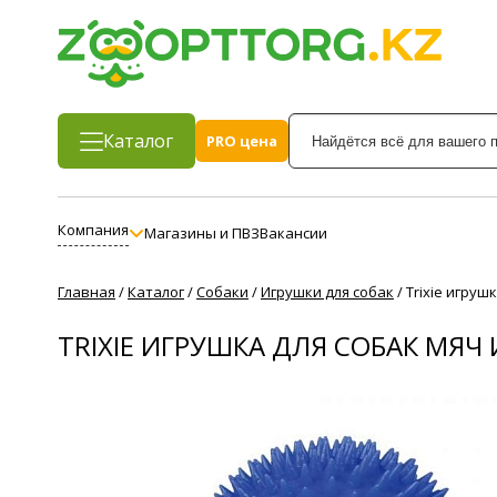
Каталог
PRO цена
Компания
Магазины и ПВЗ
Вакансии
Главная
/
Каталог
/
Собаки
/
Игрушки для собак
/
Trixie игруш
TRIXIE ИГРУШКА ДЛЯ СОБАК МЯ