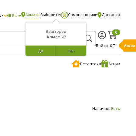
щь
Алматы
Выберите:
Самовывоз
или
Доставка
RU
Ваш город
0
Алматы
?
Войти
0 ₸
Акции
Да
Нет
Ветаптека
Акции
Наличие:
Есть