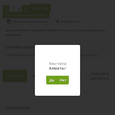
-
+
шт
В корзину
Не нашли нужный товар?
Наличие в магазинах
Поделиться
Цены в интернет-магазине могут отличаться от цен в розничных
магазинах.
Способы доставки вашего заказа
Условия бесплатной доставки указаны в правой колонке
Ваш город
Алматы
?
Наличие в
Описание
Характеристики
Состав
магазинах
Да
Нет
Отзывы 0
(0)
Описание