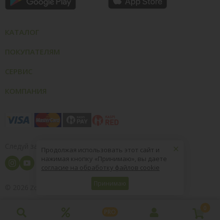
КАТАЛОГ
ПОКУПАТЕЛЯМ
СЕРВИС
КОМПАНИЯ
×
Следуй за нами
Продолжая использовать этот сайт и
нажимая кнопку «Принимаю», вы даете
согласие на обработку файлов cookie
Принимаю
© 2026
8 (800) 004-09-40
ZooOptTorg.KZ
0
PRO