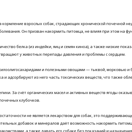
 на кормление взрослых собак, страдающих хронической почечной н
болевания. Он призван накормить питомца, не влияя при этом на ф
оличество белка (из индейки, яиц и семян киноа), а также низкие по
твращают у животных перепады давления и проблемы с сердцем.
e ксилоолигосахаридами и полезными овощами — тыквой, морковью и
 и адсорбируют из него часть токсических веществ, что также обле
у облепихи. За счёт органических масел и активных веществ ягоды 
почечных клубочков.
остаточности не является лекарством для собак, это поддерживаю
ельных добавок и минералов даёт возможность накормить питомца с
 лакомствами, а также давать его собаке без показаний и назначени