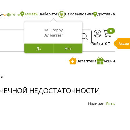
щь
Алматы
Выберите:
Самовывоз
или
Доставка
RU
Ваш город
0
Алматы
?
Войти
0 ₸
Акции
Да
Нет
Ветаптека
Акции
ти
 ПОЧЕЧНОЙ НЕДОСТАТОЧНОСТИ
Наличие:
Есть