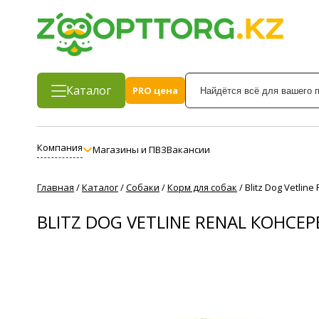
Каталог
PRO цена
Компания
Магазины и ПВЗ
Вакансии
Главная
/
Каталог
/
Собаки
/
Корм для собак
/
Blitz Dog Vetli
BLITZ DOG VETLINE RENAL КОН