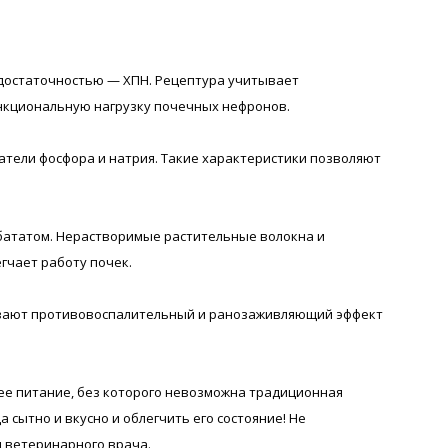
едостаточностью — ХПН. Рецептура учитывает
ункциональную нагрузку почечных нефронов.
казатели фосфора и натрия. Такие характеристики позволяют
 бататом. Нерастворимые растительные волокна и
гчает работу почек.
оказывают противовоспалительный и ранозаживляющий эффект
щее питание, без которого невозможна традиционная
ытно и вкусно и облегчить его состояние! Не
я ветеринарного врача.