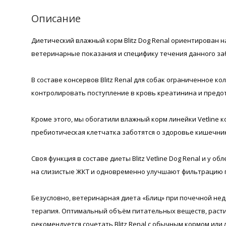
Описание
Диетический влажный корм Blitz Dog Renal ориентирован
ветеринарные показания и специфику течения данного за
В составе консервов Blitz Renal для собак ограниченное к
контролировать поступление в кровь креатинина и предо
Кроме этого, мы обогатили влажный корм линейки Vetlin
пребиотическая клетчатка заботятся о здоровье кишечника
Своя функция в составе диеты Blitz Vetline Dog Renal и 
на слизистые ЖКТ и одновременно улучшают фильтрацию 
Безусловно, ветеринарная диета «Блиц» при почечной нед
терапия. Оптимальный объём питательных веществ, растит
рекомендуется сочетать Blitz Renal с обычным кормом или