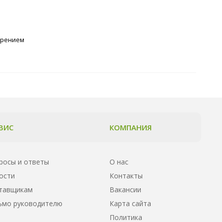
арением
ВИС
КОМПАНИЯ
росы и ответы
О нас
ости
Контакты
тавщикам
Вакансии
ьмо руководителю
Карта сайта
Политика