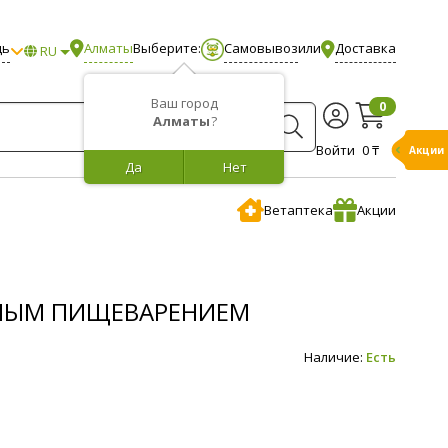
щь
Алматы
Выберите:
Самовывоз
или
Доставка
RU
Ваш город
0
Алматы
?
Войти
0 ₸
Акции
Да
Нет
Ветаптека
Акции
ЛЬНЫМ ПИЩЕВАРЕНИЕМ
Наличие:
Есть