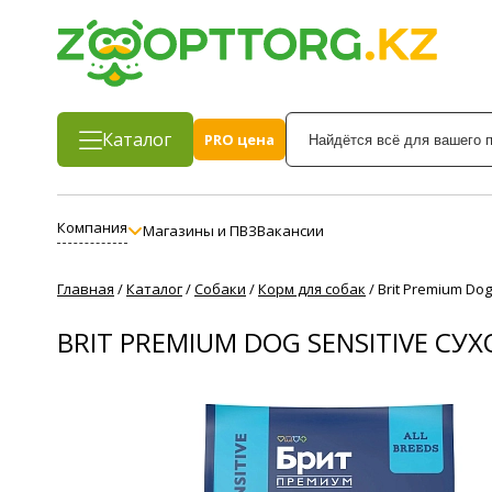
Каталог
PRO цена
Компания
Магазины и ПВЗ
Вакансии
Главная
/
Каталог
/
Собаки
/
Корм для собак
/
Brit Premium Do
BRIT PREMIUM DOG SENSITIVE 