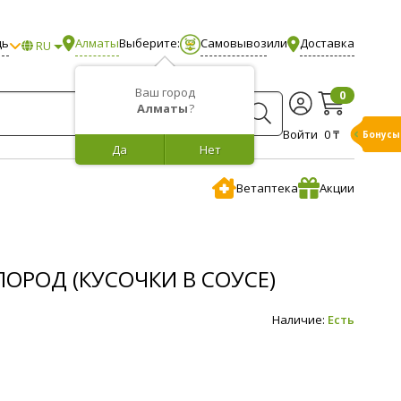
щь
Алматы
Выберите:
Самовывоз
или
Доставка
RU
Ваш город
0
Алматы
?
Войти
0 ₸
Бонусы
Да
Нет
Ветаптека
Акции
ОРОД (КУСОЧКИ В СОУСЕ)
Наличие:
Есть