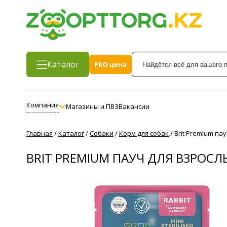
Каталог
PRO цена
Компания
Магазины и ПВЗ
Вакансии
Главная
/
Каталог
/
Собаки
/
Корм для собак
/
Brit Premium па
BRIT PREMIUM ПАУЧ ДЛЯ ВЗРОС