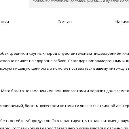
Условия бесплатной доставки указаны в правой коло
тики
Состав
Наличи
обак средних и крупных пород с чувствительным пищеварением или 
отворно влияет на здоровье собаки. Благодаря гипоаллергенным ин
высокую пищевую ценность и помогает оставаться вашему питомцу з
а. Мясо богато незаменимыми аминокислотами и поразит даже само
о усваиваемый, богат множеством витамин и является отличной ал
, без костей и субпродуктов. Это гарантирует, что ваш питомец пол
новому составу корма Grandorf Fresh легко усваиваются и отлично 