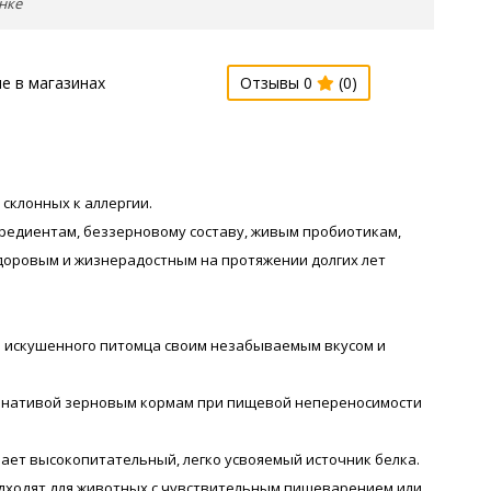
нке
е в магазинах
Отзывы 0
(0)
склонных к аллергии.
гредиентам, беззерновому составу, живым пробиотикам,
доровым и жизнерадостным на протяжении долгих лет
го искушенного питомца своим незабываемым вкусом и
ьтернативой зерновым кормам при пищевой непереносимости
учает высокопитательный, легко усвояемый источник белка.
подходят для животных с чувствительным пищеварением или