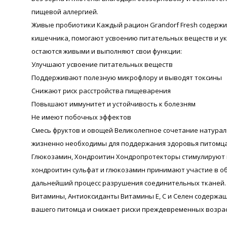
пищевой аллергией.
Живые пробиотики Каждый рацион Grandorf Fresh содержи
кишечника, помогают усвоению питательных веществ и у
остаются живыми и выполняют свои функции:
Улучшают усвоение питательных веществ
Поддерживают полезную микрофлору и выводят токсины
Снижают риск расстройства пищеварения
Повышают иммунитет и устойчивость к болезням
Не имеют побочных эффектов
Смесь фруктов и овощей Великолепное сочетание натура
жизненно необходимы для поддержания здоровья питомца
Глюкозамин, Хондроитин Хондропротекторы стимулируют 
хондроитин сульфат и глюкозамин принимают участие в о
дальнейший процесс разрушения соединительных тканей.
Витамины, Антиоксиданты Витамины Е, С и Селен содержащ
вашего питомца и снижает риски преждевременных возра