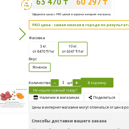
63 470 ₸
60 297 ₸
Оформите заказ с PRO ценой в корзине интернет-магазина.
PRO цена - самая низкая в городе по результат
Фасовка
3 кг.
10 кг.
от 8470
₸/1кг
от 6347
₸/1кг
Вкус
Ягненок
-
+
Количество
шт
В корзину
Не нашли нужный товар?
Наличие в магазинах
Поделиться
Цены в интернет-магазине могут отличаться от цен в р
Способы доставки вашего заказа