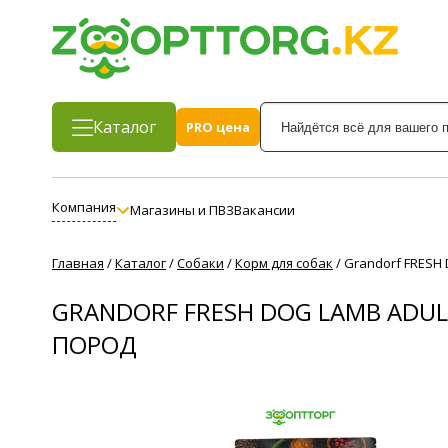
Каталог
PRO цена
Компания
Магазины и ПВЗ
Вакансии
Главная
/
Каталог
/
Собаки
/
Корм для собак
/
Grandorf FRESH 
GRANDORF FRESH DOG LAMB ADUL
ПОРОД