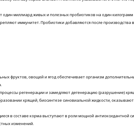
т один миллиард живых и полезных пробиотиков на один килограм
крепляют иммунитет. Пробиотики добавляются после производства 
льных фруктов, овощей и ягод обеспечивает организм дополнител
.
процессы регенерации и замедляют дегенерацию (разрушение) хрящ
бразовании хрящей, биосинтезе синовиальной жидкости, оказываю
иеся в составе корма выступают в роли мощной антиоксидантной си
стных изменений.