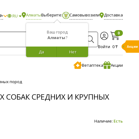
щь
Алматы
Выберите:
Самовывоз
или
Доставка
RU
Ваш город
0
Алматы
?
Войти
0 ₸
Акции
Да
Нет
Ветаптека
Акции
упных пород
ЫХ СОБАК СРЕДНИХ И КРУПНЫХ
Наличие:
Есть