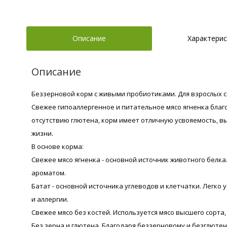
Описание
Характерис
Описание
Беззерновой корм с живыми пробиотиками. Для взрослых с
Свежее гипоаллергенное и питательное мясо ягненка благ
отсутствию глютена, корм имеет отличную усвояемость, 
жизни.
В основе корма:
Свежее мясо ягненка - основной источник животного белк
ароматом.
Батат - основной источника углеводов и клетчатки. Легк
и аллергии.
Свежее мясо без костей. Используется мясо высшего сорта
Без зерна и глютена. Благодаря беззерновому и безглюте