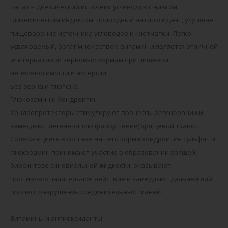
Батат – Диетический источник углеводов с низким
гликемическим индексом, природный антиоксидант, улучшает
пищеварение источника углеводов и клетчатки. Легко
усваиваемый, богат множеством витамин и является отличной
альтернативой зерновым кормам при пищевой
непереносимости и аллергии.
Без зерна и глютена.
Глюкозамин и Хондроитин
Хондропротекторы стимулируют процессы регенерации и
замедляют дегенерацию (разрушение) хрящевой ткани.
Содержащиеся в составе нашего корма хондроитин сульфат и
глюкозамин принимают участие в образовании хрящей,
биосинтезе синовиальной жидкости, оказывают
противовоспалительное действие и замедляют дальнейший
процесс разрушения соединительных тканей.
Витамины и антиоксиданты