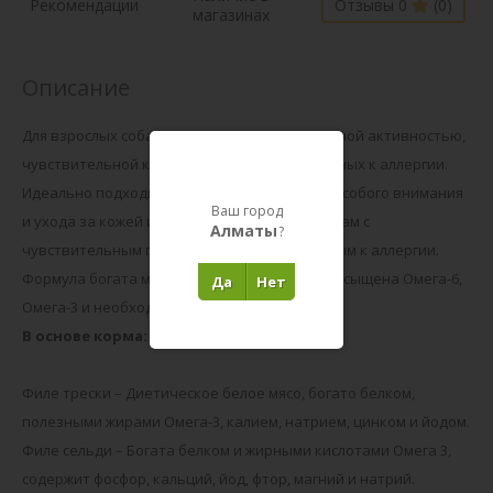
Рекомендации
Отзывы 0
(0)
магазинах
Описание
Для взрослых собак мелких пород с нормальной активностью,
чувствительной кожей и шерстью или склонных к аллергии.
Идеально подходит питомцам, требующим особого внимания
Ваш город
и ухода за кожей и шерстью, а также питомцам с
Алматы
?
чувствительным пищеварением или склонным к аллергии.
Формула богата мясом океанических рыб, насыщена Омега-6,
Да
Нет
Омега-3 и необходимыми аминокислотами.
В основе корма:
Филе трески – Диетическое белое мясо, богато белком,
полезными жирами Омега-3, калием, натрием, цинком и йодом.
Филе сельди – Богата белком и жирными кислотами Омега 3,
содержит фосфор, кальций, йод, фтор, магний и натрий.