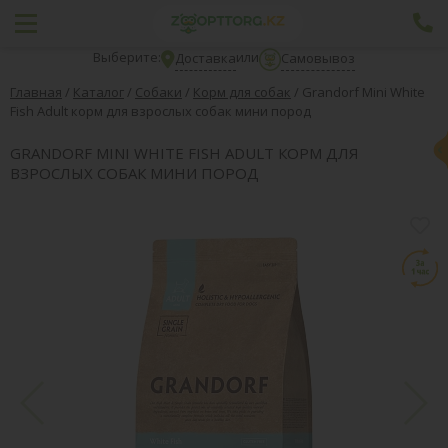
Выберите:
или
Доставка
Самовывоз
Главная
/
Каталог
/
Собаки
/
Корм для собак
/
Grandorf Mini White
Fish Adult корм для взрослых собак мини пород
GRANDORF MINI WHITE FISH ADULT КОРМ ДЛЯ
ВЗРОСЛЫХ СОБАК МИНИ ПОРОД