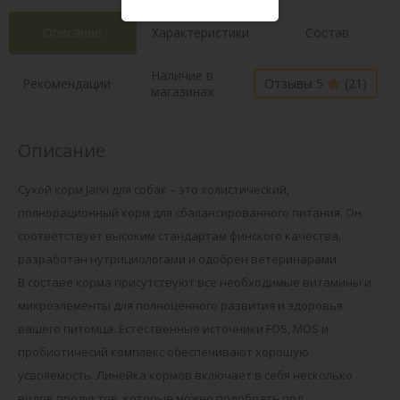
Описание
Характеристики
Состав
Наличие в
Рекомендации
Отзывы 5
(21)
магазинах
Описание
Сухой корм Jarvi для собак – это холистический,
полнорационный корм для сбалансированного питания. Он
соответствует высоким стандартам финского качества,
разработан нутрициологами и одобрен ветеринарами.
В составе корма присутствуют все необходимые витамины и
микроэлементы для полноценного развития и здоровья
вашего питомца. Естественные источники FOS, MOS и
пробиотичесий комплекс обеспечивают хорошую
усвояемость. Линейка кормов включает в себя несколько
видов продуктов, которые можно подобрать под