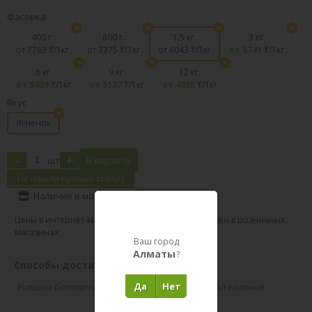
Фасовка
400 г.
800 г.
1,5 кг.
3 кг.
от 7763
₸/1кг
от 7375
₸/1кг
от 6043
₸/1кг
от 5741
₸/1кг
6 кг.
9 кг.
12 кг.
от 5439
₸/1кг
от 5137
₸/1кг
от 4835
₸/1кг
Вкус
Ягненок
-
+
шт
В корзину
Не нашли нужный товар?
Наличие в магазинах
Поделиться
Цены в интернет-магазине могут отличаться от цен в розничных
магазинах.
Ваш город
Алматы
?
Способы доставки вашего заказа
Да
Нет
Условия бесплатной доставки указаны в правой колонке